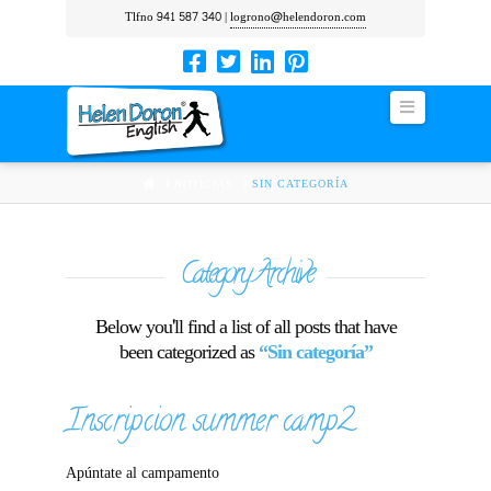
Tlfno 941 587 340 |
logrono@helendoron.com
Navigation
HOME
NOTICIAS
SIN CATEGORÍA
Category Archive
Below you'll find a list of all posts that have
been categorized as
“Sin categoría”
Inscripcion summer camp2
Apúntate al campamento