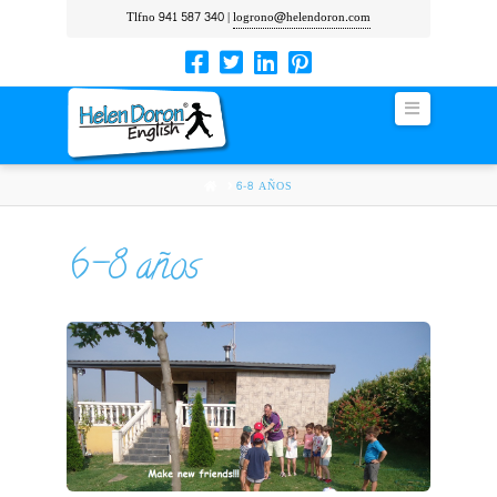
Tlfno 941 587 340 |
logrono@helendoron.com
Navigation
HOME
6-8 AÑOS
6-8 años