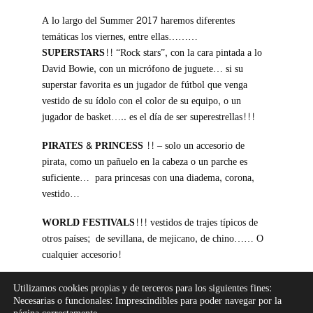
A lo largo del Summer 2017 haremos diferentes
temáticas los viernes, entre ellas………
SUPERSTARS!!
“Rock stars”, con la cara pintada a lo
David Bowie, con un micrófono de juguete… si su
superstar favorita es un jugador de fútbol que venga
vestido de su ídolo con el color de su equipo, o un
jugador de basket….. es el día de ser superestrellas!!!
PIRATES & PRINCESS !!
– solo un accesorio de
pirata, como un pañuelo en la cabeza o un parche es
suficiente… para princesas con una diadema, corona,
vestido…
WORLD FESTIVALS!!!
vestidos de trajes típicos de
otros países; de sevillana, de mejicano, de chino…… O
cualquier accesorio!
Ésto son tan sólo unas ideas, lo importante es..
HAVE
Utilizamos cookies propias y de terceros para los siguientes fines:
FUN!!
Necesarias o funcionales: Imprescindibles para poder navegar por la