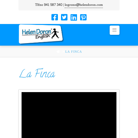
Tlfno 941 587 340 |
logrono@helendoron.com
Navigation
HOME
LA FINCA
La Finca