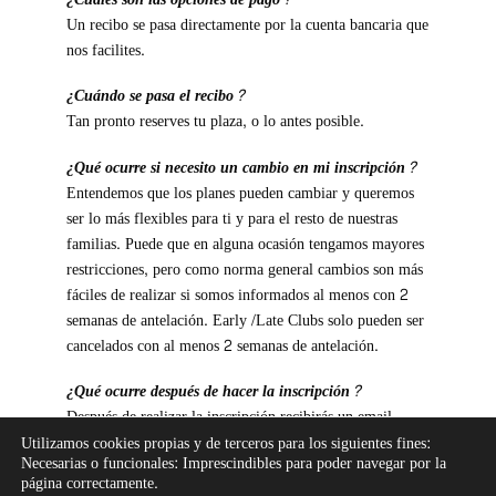
Un recibo se pasa directamente por la cuenta bancaria que
nos facilites.
¿Cuándo se pasa el recibo?
Tan pronto reserves tu plaza, o lo antes posible.
¿Qué ocurre si necesito un cambio en mi inscripción?
Entendemos que los planes pueden cambiar y queremos
ser lo más flexibles para ti y para el resto de nuestras
familias. Puede que en alguna ocasión tengamos mayores
restricciones, pero como norma general cambios son más
fáciles de realizar si somos informados al menos con 2
semanas de antelación. Early /Late Clubs solo pueden ser
cancelados con al menos 2 semanas de antelación.
¿Qué ocurre después de hacer la inscripción?
Después de realizar la inscripción recibirás un email
confirmando tu plaza con todos los detalles. Por favor
Utilizamos cookies propias y de terceros para los siguientes fines:
Necesarias o funcionales: Imprescindibles para poder navegar por la
asegúrate de revisarlo y si hay algo incorrecto,
página correctamente.
infórmanos de inmediato.