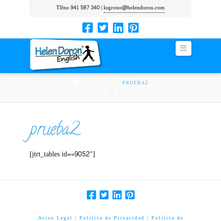
Tlfno 941 587 340 |
logrono@helendoron.com
Navigation
HOME
NOTICIAS
PRUEBA2
prueba2
[jtrt_tables id=»9052″]
Aviso Legal
|
Política de Privacidad
|
Política de