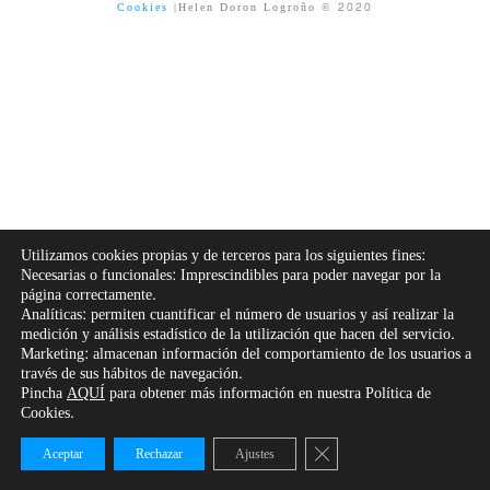
Cookies
|Helen Doron Logroño © 2020
Utilizamos cookies propias y de terceros para los siguientes fines:
Necesarias o funcionales: Imprescindibles para poder navegar por la
página correctamente.
Analíticas: permiten cuantificar el número de usuarios y así realizar la
medición y análisis estadístico de la utilización que hacen del servicio.
Marketing: almacenan información del comportamiento de los usuarios a
través de sus hábitos de navegación.
Pincha
AQUÍ
para obtener más información en nuestra Política de
Cookies.
Cerrar el banner de cooki
Aceptar
Rechazar
Ajustes