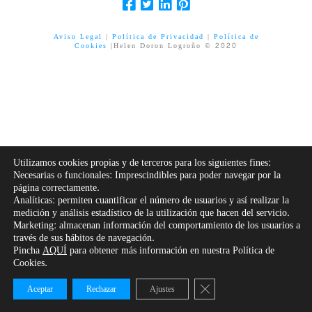
Aviso Legal
|
Política de Privacidad
|
Política de
Cookies
|Helen Doron Logroño © 2020
Utilizamos cookies propias y de terceros para los siguientes fines:
Necesarias o funcionales: Imprescindibles para poder navegar por la
página correctamente.
Analíticas: permiten cuantificar el número de usuarios y así realizar la
medición y análisis estadístico de la utilización que hacen del servicio.
Marketing: almacenan información del comportamiento de los usuarios a
través de sus hábitos de navegación.
Pincha
AQUÍ
para obtener más información en nuestra Política de
Cookies.
Cerrar el banner de cooki
Aceptar
Rechazar
Ajustes