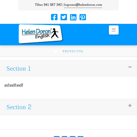
Tlfno 941 587 340 |
logrono@helendoron.com
Navigation
HOME
PROYECTOS
Section 1
asfasdfasdf
Section 2