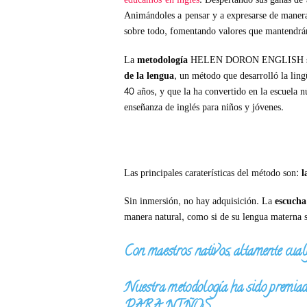
Animándoles a pensar y a expresarse de manera
sobre todo, fomentando valores que mantendrán 
La
metodología
HELEN DORON ENGLISH se
de la lengua
, un método que desarrolló la lin
40 años, y que la ha convertido en la escuela
enseñanza de inglés para niños y jóvenes.
Las principales caraterísticas del método son:
l
Sin inmersión, no hay adquisición. La
escucha
manera natural, como si de su lengua materna s
Con maestros nativos, altamente cuali
Nuestra metodología ha sido 
PARA NIÑOS