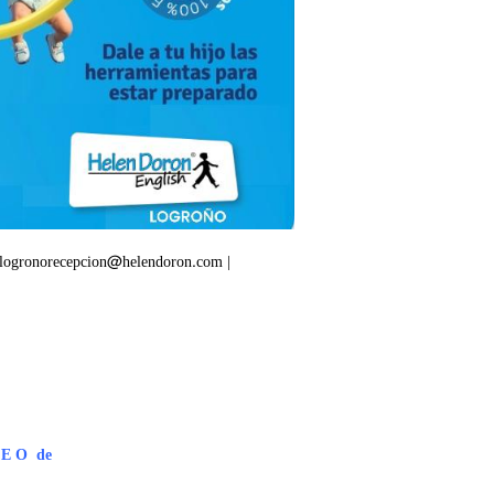
logronorecepcion@helendoron.com |
 E O de