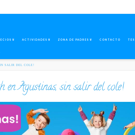
RECIOS
ACTIVIDADES
ZONA DE PADRES
CONTACTO
TES
A
IN SALIR DEL COLE!
en Agustinas, sin salir del cole!