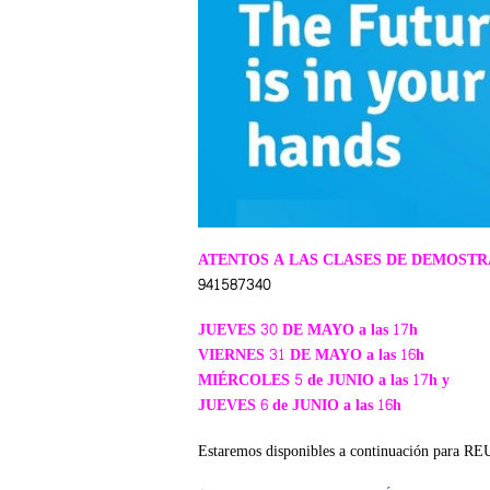
ATENTOS A LAS CLASES DE DEMOSTR
941587340
JUEVES 30 DE MAYO a las 17h
VIERNES 31 DE MAYO a las 16h
MIÉRCOLES 5 de JUNIO a las 17h y
JUEVES 6 de JUNIO a las 16h
Estaremos disponibles a continuación pa