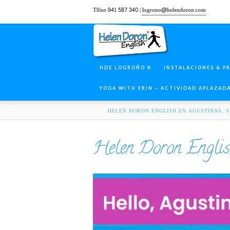
Tlfno 941 587 340 |
logrono@helendoron.com
HDE LOGROÑO
INSTALACIONES & P
YOGA WITH ERIN – ACTIVIDAD APLAZAD
HOME
HELEN DORON ENGLISH EN AGUSTINAS, S
Helen Doron English 