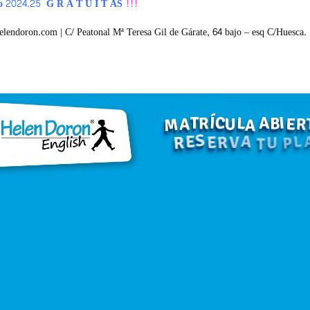
 2024.25 G R A T U I T AS
!!!
endoron.com | C/ Peatonal Mª Teresa Gil de Gárate, 64 bajo – esq C/Huesca.