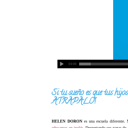
00:00
Si tu sueño es que tus hijos
ATRAPALO!
HELEN DORON
es una escuela diferente. 
educamos en inglés
. Despertando sus ganas de 